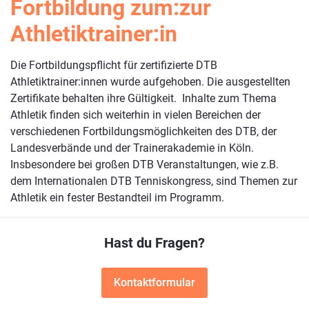
Fortbildung zum:zur
Interessentenliste für den nächsten Lehrgang setzen lassen
nachgewiesene, mindestens zweijährige Tätigkeit im
und Training, Ernährung, Anti-Doping
(siehe Kontakt zu Rückfragen). Die nächste Ausbildung
Athletiktrainer:in
Leistungssport (mind. Landeskader) im Tennis
Lehrübungen in Form des Microteaching
findet an folgenden Terminen statt:
Interessenten, die die zuvor angeführten Bedingungen
Sportartspezifische Umsetzung im Tennis
Teil 1: 16.-:18.09.2026 in Köln
nicht erfüllen – z.B. DOSB-A- oder B-Lizenzen anderer
Die Fortbildungspflicht für zertifizierte DTB
Teil 2: 30.01.-01.02.2026 in Bochum
Sportarten – können auf Antrag und nach Prüfung
Athletiktrainer:innen wurde aufgehoben. Die ausgestellten
Teil 3: 20.-22.02.2026 in Stuttgart
durch den Prüfungsausschuss zugelassen werden.
Zertifikate behalten ihre Gültigkeit. Inhalte zum Thema
Prüfung April/Mai 2026 dezentral
Athletik finden sich weiterhin in vielen Bereichen der
verschiedenen Fortbildungsmöglichkeiten des DTB, der
Die Ausschreibung und das Anmeldeformular findet ihr
Landesverbände und der Trainerakademie in Köln.
hier:
Insbesondere bei großen DTB Veranstaltungen, wie z.B.
Ausschreibung
dem Internationalen DTB Tenniskongress, sind Themen zur
Bewerbung
Athletik ein fester Bestandteil im Programm.
Hast du Fragen?
Kontaktformular