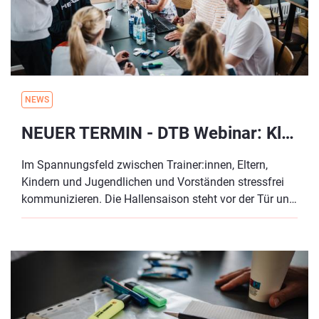
NEWS
NEUER TERMIN - DTB Webinar: Klare Worte statt Missverständnisse - So erreichst du Eltern, Kinder und Spieler:innen im Vereinsalltag richtig
Im Spannungsfeld zwischen Trainer:innen, Eltern,
Kindern und Jugendlichen und Vorständen stressfrei
kommunizieren. Die Hallensaison steht vor der Tür und
wieder geht es um die Frage, wer in welcher Gruppe
trainiert, wer in welcher Mannschaft gemeldet ist, wer
an welchen Spielen teilnimmt oder aussetzten muss
und wer welche Rolle in der Kommunikation
einnimmt. Missverständnisse oder kommunikative
Verhärtungen scheinen vorprogrammiert, ohne das
überhaupt ein Ball geschlagen wurde. Um diesen