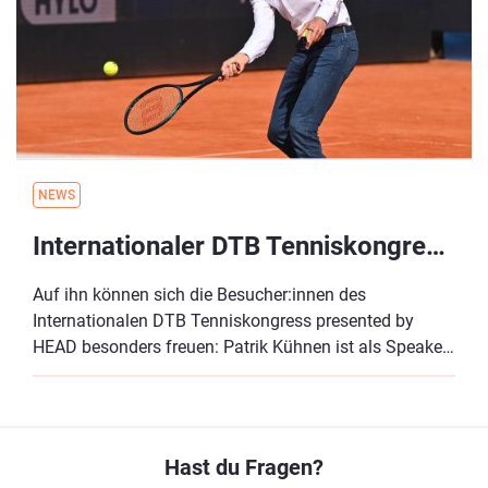
NEWS
Internationaler DTB Tenniskongress presented by HEAD: Kühnen, Sportmediziner Kinateder und mehr dabei
Auf ihn können sich die Besucher:innen des
Internationalen DTB Tenniskongress presented by
HEAD besonders freuen: Patrik Kühnen ist als Speaker
bei Deutschlands größter Tenniskonferenz dabei!
Neben Kühnen stehen auch weitere Referent:innen für
das Netzwerktreffen am 03. und 05. Januar 2025 in
München fest.
Hast du Fragen?