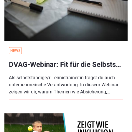
Gefahren vorzubeugen und eine reibungslose Saison
zu spielen, lernst du in diesem Webinar hilfreiche und
praxisnahe Tipps kennen.
NEWS
DVAG-Webinar: Fit für die Selbstständigkeit als Tennistrainer:in – Existenzielle Themen im Griff
Als selbstständige/r Tennistrainer:in trägst du auch
unternehmerische Verantwortung. In diesem Webinar
zeigen wir dir, warum Themen wie Absicherung,
Vorsorge und Finanzstruktur essenziell für deine
Zukunft sind.