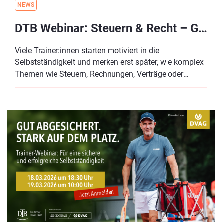
NEWS
DTB Webinar: Steuern & Recht – Grundlagen für eine sichere Selbstständigkeit als Tennistrainer:in
Viele Trainer:innen starten motiviert in die
Selbstständigkeit und merken erst später, wie komplex
Themen wie Steuern, Rechnungen, Verträge oder
Scheinselbstständigkeit sind. In diesem Webinar
erhältst du einen kompakten Überblick über die
wichtigsten rechtlichen und steuerlichen Grundlagen
speziell für Tennistrainer:innen. So kannst du deine
Tätigkeit gut strukturiert, rechtssicher und
zukunftsfähig aufstellen