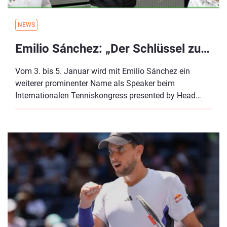
NEWS
Emilio Sánchez: „Der Schlüssel zum Erfolg ist immer Optionen zu haben.“
Vom 3. bis 5. Januar wird mit Emilio Sánchez ein
weiterer prominenter Name als Speaker beim
Internationalen Tenniskongress presented by Head
auftreten. Bereits als Spieler feierte der 59-Jährige
einige Erfolge: ehemalige Nummer sieben der Welt im
Einzel und Nummer eins im Doppel sowie fünf Grand-
Slam-Titel im Doppel und Mixed-Doppel. Derzeit
betreibt Sánchez zwei Tennisakademien in
Barcelona/Spanien und Naples/USA. Im DTB-Interview
verrät der Spanier, wie sich das Tennis über die Jahre
entwickelt hat und was für ihn der Schlüssel zum
Erfolg ist.